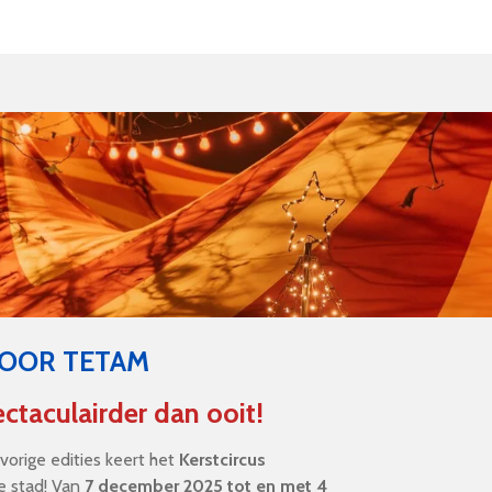
DOOR TETAM
ctaculairder dan ooit!
orige edities keert het
Kerstcircus
e stad! Van
7 december 2025 tot en met 4