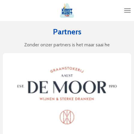
Ga
direct
naar
de
Partners
hoofdinhoud
Zonder onzer partners is het maar saai he